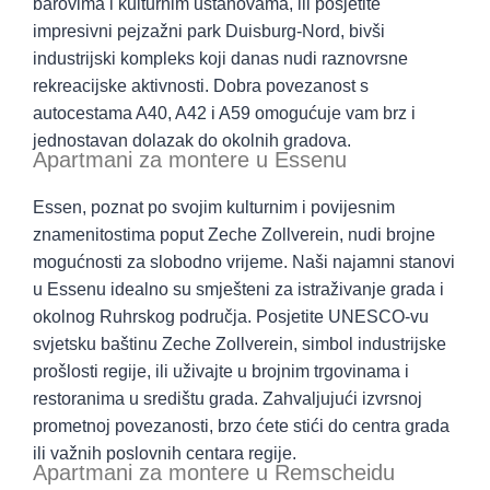
barovima i kulturnim ustanovama, ili posjetite
impresivni pejzažni park Duisburg-Nord, bivši
industrijski kompleks koji danas nudi raznovrsne
rekreacijske aktivnosti. Dobra povezanost s
autocestama A40, A42 i A59 omogućuje vam brz i
jednostavan dolazak do okolnih gradova.
Apartmani za montere u Essenu
Essen, poznat po svojim kulturnim i povijesnim
znamenitostima poput Zeche Zollverein, nudi brojne
mogućnosti za slobodno vrijeme. Naši najamni stanovi
u Essenu idealno su smješteni za istraživanje grada i
okolnog Ruhrskog područja. Posjetite UNESCO-vu
svjetsku baštinu Zeche Zollverein, simbol industrijske
prošlosti regije, ili uživajte u brojnim trgovinama i
restoranima u središtu grada. Zahvaljujući izvrsnoj
prometnoj povezanosti, brzo ćete stići do centra grada
ili važnih poslovnih centara regije.
Apartmani za montere u Remscheidu