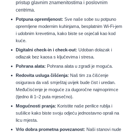
pristup glavnim znamenitostima i poslovnim
centrima.
Potpuna opremljenost:
Sve naše sobe su potpuno
opremljene modernim kuhinjama, besplatnim Wi-Fi-jem
i udobnim krevetima, kako biste se osjećali kao kod
kuće.
Digitalni check-in i check-out:
Udoban dolazak i
odlazak bez kaosa s ključevima i stresa.
Pohrana alata:
Pohrana alata u zgradi je moguća.
Redovita usluga čišćenja:
Naš tim za čišćenje
osigurava da vaš smještaj uvijek bude čist i uredan.
Međučisćenje je moguće za dugoročne najmoprimce
(tjedno ili 1–2 puta mjesečno).
Mogućnosti pranja:
Koristite naše perilice rublja i
sušilice kako biste svoju odjeću jednostavno oprali na
licu mjesta.
Vrlo dobra prometna povezanost:
Naši stanovi nude