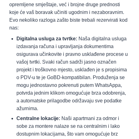
opremljene smještaje, već i brojne druge prednosti
koje će vaš boravak učiniti ugodnim i nezaboravnim.
Evo nekoliko razloga zašto biste trebali rezervirati kod
nas:
Digitalna usluga za tvrtke:
Naša digitalna usluga
izdavanja računa i upravljanja dokumentima
osigurava učinkovite i pravno usklađene procese u
vašoj tvrtki. Svaki račun sadrži jasno označen
projekt i troškovno mjesto, usklađen je s propisima
o PDV-u te je GoBD-kompatibilan. Produženja se
mogu jednostavno pokrenuti putem WhatsAppa,
potvrda jednim klikom omogućuje brza odobrenja,
a automatske prilagodbe održavaju sve podatke
ažurnima.
Centralne lokacije:
Naši apartmani za odmor i
sobe za montere nalaze se na centralnim i lako
dostupnim lokacijama, što vam omogućuje brz