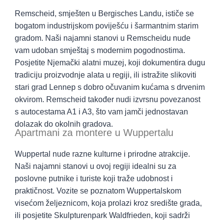
Remscheid, smješten u Bergisches Landu, ističe se
bogatom industrijskom poviješću i šarmantnim starim
gradom. Naši najamni stanovi u Remscheidu nude
vam udoban smještaj s modernim pogodnostima.
Posjetite Njemački alatni muzej, koji dokumentira dugu
tradiciju proizvodnje alata u regiji, ili istražite slikoviti
stari grad Lennep s dobro očuvanim kućama s drvenim
okvirom. Remscheid također nudi izvrsnu povezanost
s autocestama A1 i A3, što vam jamči jednostavan
dolazak do okolnih gradova.
Apartmani za montere u Wuppertalu
Wuppertal nude razne kulturne i prirodne atrakcije.
Naši najamni stanovi u ovoj regiji idealni su za
poslovne putnike i turiste koji traže udobnost i
praktičnost. Vozite se poznatom Wuppertalskom
visećom željeznicom, koja prolazi kroz središte grada,
ili posjetite Skulpturenpark Waldfrieden, koji sadrži