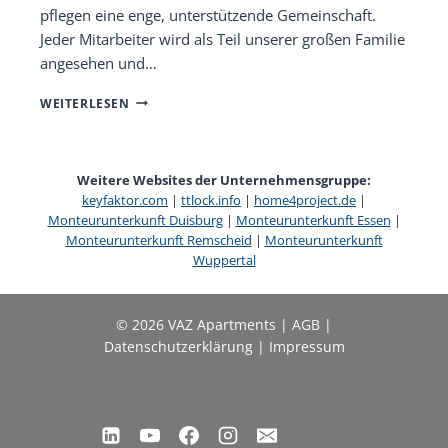
pflegen eine enge, unterstützende Gemeinschaft.
Jeder Mitarbeiter wird als Teil unserer großen Familie
angesehen und…
WARUM
WEITERLESEN
KEYFAKTOR
IMMOINVEST
GMBH
DER
Weitere Websites der Unternehmensgruppe:
IDEALE
keyfaktor.com
|
ttlock.info
|
home4project.de
|
ARBEITGEBER
Monteurunterkunft Duisburg
|
Monteurunterkunft Essen
|
FÜR
Monteurunterkunft Remscheid
|
Monteurunterkunft
SIE
Wuppertal
IST
© 2026 VAZ Apartments |
AGB
|
Datenschutzerklärung
|
Impressum