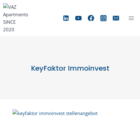
Zum
Inhalt
springen
KeyFaktor Immoinvest