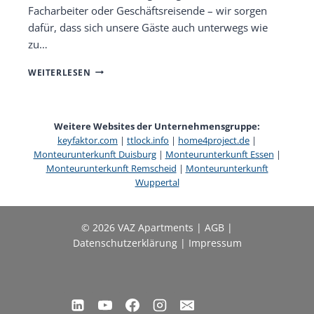
Facharbeiter oder Geschäftsreisende – wir sorgen
dafür, dass sich unsere Gäste auch unterwegs wie
zu…
BÜROKRAFT
WEITERLESEN
(W/M/D)
GESUCHT
FÜR
UNSER
Weitere Websites der Unternehmensgruppe:
BÜRO
keyfaktor.com
|
ttlock.info
|
home4project.de
|
IN
Monteurunterkunft Duisburg
|
Monteurunterkunft Essen
|
LANGENFELD
Monteurunterkunft Remscheid
|
Monteurunterkunft
Wuppertal
© 2026 VAZ Apartments |
AGB
|
Datenschutzerklärung
|
Impressum