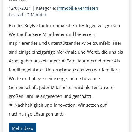
T
12/07/2024
|
Kategorie:
Immobilie vermieten
e
Lesezeit:
2
Minuten
a
Bei der KeyFaktor Immoinvest GmbH legen wir großen
m
Wert auf unsere Mitarbeiter und bieten ein
k
inspirierendes und unterstützendes Arbeitsumfeld. Hier
e
sind einige einzigartige Merkmale und Werte, die uns als
n
Arbeitgeber auszeichnen: 🌟 Familienunternehmen: Als
n
familiengeführtes Unternehmen schätzen wir familiäre
e
Werte und pflegen eine enge, unterstützende
n
Gemeinschaft. Jeder Mitarbeiter wird als Teil unserer
:
großen Familie angesehen und geschätzt.
E
🌟 Nachhaltigkeit und Innovation: Wir setzen auf
i
nachhaltige Lösungen und…
n
W
Mehr dazu
b