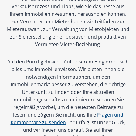
Verkaufsprozess und Tipps, wie Sie das Beste aus
o
Ihrem Immobilieninvestment herausholen können.
i
Für Vermieter und Mieter haben wir Leitfäden zur
n
Mieterauswahl, zur Verwaltung von Mietobjekten und
L
zur Sicherstellung einer positiven und produktiven
a
Vermieter-Mieter-Beziehung.
n
g
Auf den Punkt gebracht: Auf unserem Blog dreht sich
alles ums Immobilienwissen. Wir bieten Ihnen die
e
notwendigen Informationen, um den
n
Immobilienmarkt besser zu verstehen, die richtige
f
Unterkunft zu finden oder Ihre aktuellen
e
Immobiliengeschäfte zu optimieren. Schauen Sie
l
regelmäßig vorbei, um die neuesten Beiträge zu
lesen, und zögern Sie nicht, uns Ihre
Fragen und
d
Kommentare zu senden
. Ihr Erfolg ist unser Glück,
und wir freuen uns darauf, Sie auf Ihrer