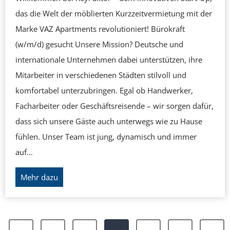
m
t
das die Welt der möblierten Kurzzeitvermietung mit der
o
s
Marke VAZ Apartments revolutioniert! Bürokraft
i
k
(w/m/d) gesucht Unsere Mission? Deutsche und
n
u
internationale Unternehmen dabei unterstützen, ihre
v
l
Mitarbeiter in verschiedenen Städten stilvoll und
e
t
komfortabel unterzubringen. Egal ob Handwerker,
s
u
Facharbeiter oder Geschäftsreisende – wir sorgen dafür,
t
r
dass sich unsere Gäste auch unterwegs wie zu Hause
G
b
fühlen. Unser Team ist jung, dynamisch und immer
m
e
auf…
b
i
B
Mehr dazu
H
K
ü
d
e
r
e
y
S
o
r
F