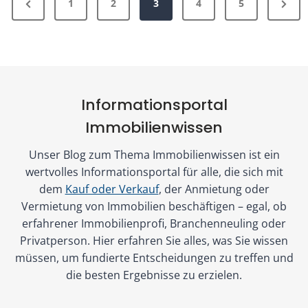
P
N
1
2
3
4
5
e
k
i
a
r
e
i
r
d
k
e
x
t
a
e
t
v
t
e
f
a
o
i
P
n
t
l
r
Informationsportal
o
a
n
(
e
I
Immobilienwissen
u
g
u
w
A
m
s
e
Unser Blog zum Thema Immobilienwissen ist ein
m
/
r
m
wertvolles Informationsportal für alle, die sich mit
P
m
m
b
o
dem
Kauf oder Verkauf
, der Anmietung oder
a
e
/
e
i
Vermietung von Immobilien beschäftigen – egal, ob
g
r
d
i
erfahrener Immobilienprofi, Branchenneuling oder
n
i
e
)
Privatperson. Hier erfahren Sie alles, was Sie wissen
t
v
müssen, um fundierte Entscheidungen zu treffen und
e
g
g
e
die besten Ergebnisse zu erzielen.
r
e
e
s
u
s
b
t