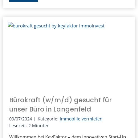
a
l
r
i
u
c
m
k
K
e
e
i
y
n
F
d
a
i
k
e
t
Bürokraft (w/m/d) gesucht für
A
o
unser Büro in Langenfeld
r
r
b
09/07/2024
|
Kategorie:
Immobilie vermieten
I
Lesezeit:
2
Minuten
e
m
i
Willkommen bei KeyFaktor – dem innovativen Start-Up,