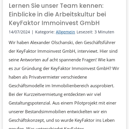
n
Lernen Sie unser Team kennen:
n
:
Einblicke in die Arbeitskultur bei
s
G
KeyFaktor Immoinvest GmbH
o
e
l
14/07/2024
|
Kategorie:
Allgemein
Lesezeit:
3
Minuten
m
l
Wir haben Alexander Olschanski, den Geschäftsführer
e
t
der KeyFaktor Immoinvest GmbH, interviewt. Hier sind
i
e
seine Antworten auf acht spannende Fragen! Wie kam
n
n
es zur Gründung der KeyFaktor Immoinvest GmbH? Wir
s
.
haben als Privatvermieter verschiedene
a
U
Geschäftsmodelle im Immobilienbereich ausprobiert.
m
n
Bei der Kurzzeitvermietung entdeckten wir viel
d
s
Gestaltungspotenzial. Aus einem Pilotprojekt mit einer
i
e
unserer Bestandsimmobilien entwickelten wir ein
e
r
Geschäftskonzept, und so wurde KeyFaktor ins Leben
Z
e
gerufen. Was unterschiedet KeyFaktor…