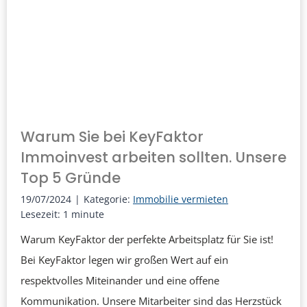
k
t
o
r
I
m
m
Warum Sie bei KeyFaktor
o
Immoinvest arbeiten sollten. Unsere
i
Top 5 Gründe
n
19/07/2024
|
Kategorie:
Immobilie vermieten
v
Lesezeit:
1
minute
e
Warum KeyFaktor der perfekte Arbeitsplatz für Sie ist!
s
Bei KeyFaktor legen wir großen Wert auf ein
t
respektvolles Miteinander und eine offene
G
Kommunikation. Unsere Mitarbeiter sind das Herzstück