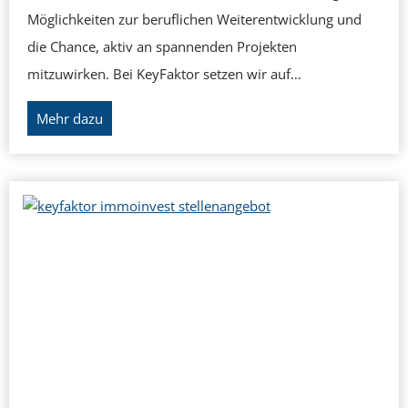
m
s
Möglichkeiten zur beruflichen Weiterentwicklung und
o
t
die Chance, aktiv an spannenden Projekten
i
i
mitzuwirken. Bei KeyFaktor setzen wir auf…
n
l
U
Mehr dazu
v
!
n
e
s
s
e
t
r
a
e
r
V
b
i
e
s
i
i
t
o
e