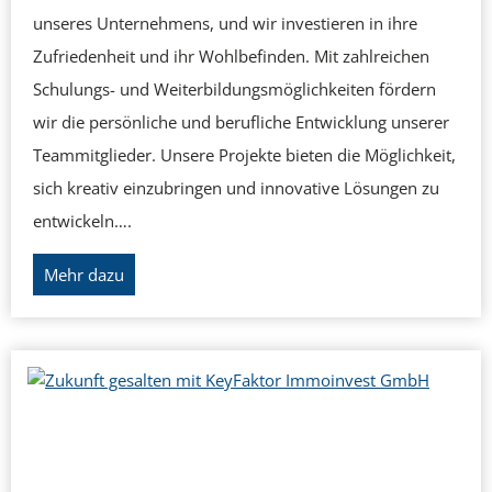
m
unseres Unternehmens, und wir investieren in ihre
b
Zufriedenheit und ihr Wohlbefinden. Mit zahlreichen
H
Schulungs- und Weiterbildungsmöglichkeiten fördern
:
wir die persönliche und berufliche Entwicklung unserer
M
Teammitglieder. Unsere Projekte bieten die Möglichkeit,
e
sich kreativ einzubringen und innovative Lösungen zu
h
entwickeln….
r
W
Mehr dazu
a
a
l
r
s
u
n
m
u
S
r
i
e