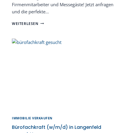
Firmenmitarbeiter und Messegäste! Jetzt anfragen
und die perfekte…
GEMÜTLICHE
WEITERLESEN
2-
ZIMMER-
WOHNUNG
IN
WUPPERTAL
–
IDEAL
FÜR
FIRMENMITARBEITER
UND
MESSEGÄSTE!
IMMOBILIE VERKAUFEN
Bürofachkraft (w/m/d) in Langenfeld