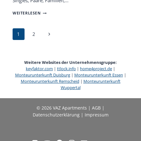
Singles, Paare, Familien,…
KEYFAKTOR
WEITERLESEN
IMMOINVEST
GMBH
UND
Seitennavigation
Nächste
1
2
VAZ:
ZWEI
Seite
NAMEN,
EIN
ZIEL!
Weitere Websites der Unternehmensgruppe:
keyfaktor.com
|
ttlock.info
|
home4project.de
|
Monteurunterkunft Duisburg
|
Monteurunterkunft Essen
|
Monteurunterkunft Remscheid
|
Monteurunterkunft
Wuppertal
© 2026 VAZ Apartments |
AGB
|
Datenschutzerklärung
|
Impressum