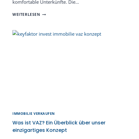
komfortable Unterkünfte. Die…
VAZ
WEITERLESEN
IN
DER
PRAXIS:
ERFOLGREICHE
PROJEKTE
UND
IHRE
GESCHICHTEN
IMMOBILIE VERKAUFEN
Was ist VAZ? Ein Überblick über unser
einzigartiges Konzept